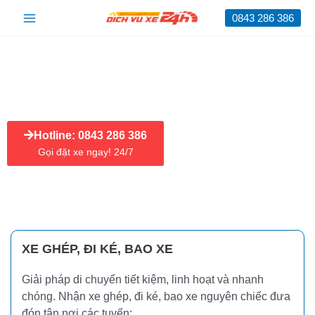
Nhảy
Main
0843 286 386
tới
nội
Menu
dung
DỊCH VỤ XE QUẢNG NGÃI ĐI ĐÀ NẴNG ĐƯA ĐÓN
TẬN NHÀ & CHO THUÊ XE UY TÍN
Hotline: 0843 286 386
Gọi đặt xe ngay! 24/7
XE GHÉP, ĐI KÉ, BAO XE
Giải pháp di chuyển tiết kiệm, linh hoạt và nhanh
chóng. Nhận xe ghép, đi ké, bao xe nguyên chiếc đưa
đón tận nơi các tuyến: